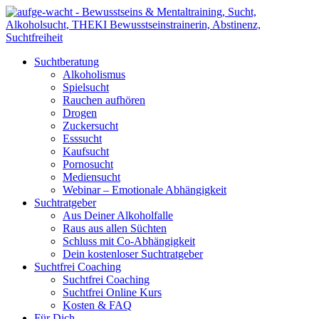
Suchtberatung
Alkoholismus
Spielsucht
Rauchen aufhören
Drogen
Zuckersucht
Esssucht
Kaufsucht
Pornosucht
Mediensucht
Webinar – Emotionale Abhängigkeit
Suchtratgeber
Aus Deiner Alkoholfalle
Raus aus allen Süchten
Schluss mit Co-Abhängigkeit
Dein kostenloser Suchtratgeber
Suchtfrei Coaching
Suchtfrei Coaching
Suchtfrei Online Kurs
Kosten & FAQ
Für Dich