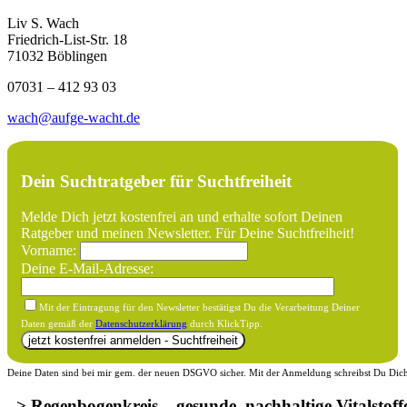
Liv S. Wach
Friedrich-List-Str. 18
71032 Böblingen
07031 – 412 93 03
wach@aufge-wacht.de
Dein Suchtratgeber für Suchtfreiheit
Melde Dich jetzt kostenfrei an und erhalte sofort Deinen
Ratgeber und meinen Newsletter. Für Deine Suchtfreiheit!
Vorname:
Deine E-Mail-Adresse:
Mit der Eintragung für den Newsletter bestätigst Du die Verarbeitung Deiner
Daten gemäß der
Datenschutzerklärung
durch KlickTipp.
Deine Daten sind bei mir gem. der neuen DSGVO sicher. Mit der Anmeldung schreibst Du Dich f
–> Regenbogenkreis – gesunde, nachhaltige Vitalstoff