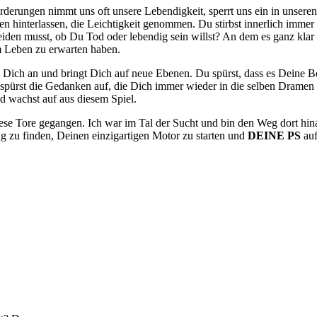
rderungen nimmt uns oft unsere Lebendigkeit, sperrt uns ein in unser
en hinterlassen, die Leichtigkeit genommen. Du stirbst innerlich immer m
en musst, ob Du Tod oder lebendig sein willst? An dem es ganz klar i
m Leben zu erwarten haben.
 Dich an und bringt Dich auf neue Ebenen. Du spürst, dass es Deine Ber
spürst die Gedanken auf, die Dich immer wieder in die selben Dramen 
 wachst auf aus diesem Spiel.
iese Tore gegangen. Ich war im Tal der Sucht und bin den Weg dort hin
 zu finden, Deinen einzigartigen Motor zu starten und
DEINE PS
auf
tprobleme zu lösen, ohne auf etwas verzichten zu müssen, damit Du Dei
Deine Lebendigkeits-Erweckerin
Wir leben in einer Welt voller Süchte, und keiner ist davon frei.