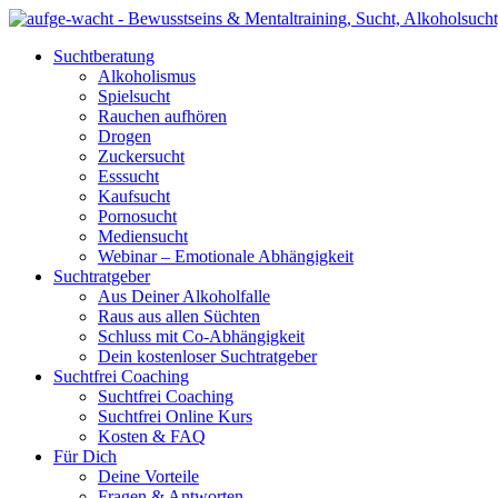
Suchtberatung
Alkoholismus
Spielsucht
Rauchen aufhören
Drogen
Zuckersucht
Esssucht
Kaufsucht
Pornosucht
Mediensucht
Webinar – Emotionale Abhängigkeit
Suchtratgeber
Aus Deiner Alkoholfalle
Raus aus allen Süchten
Schluss mit Co-Abhängigkeit
Dein kostenloser Suchtratgeber
Suchtfrei Coaching
Suchtfrei Coaching
Suchtfrei Online Kurs
Kosten & FAQ
Für Dich
Deine Vorteile
Fragen & Antworten