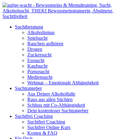
Suchtberatung
Alkoholismus
Spielsucht
Rauchen aufhören
Drogen
Zuckersucht
Esssucht
Kaufsucht
Pornosucht
Mediensucht
Webinar – Emotionale Abhängigkeit
Suchtratgeber
Aus Deiner Alkoholfalle
Raus aus allen Süchten
Schluss mit Co-Abhängigkeit
Dein kostenloser Suchtratgeber
Suchtfrei Coaching
Suchtfrei Coaching
Suchtfrei Online Kurs
Kosten & FAQ
Für Dich