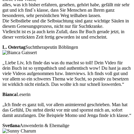
alles, was ich bisher erfahren, gesehen, gehört habe, gefällt mir sehr
gut und ich find`s klasse, dass Sie Menschen an Ihrem ganz
besonderen, sehr persönlichen Weg teilhaben lassen.
Die Selbstliebe und die Selbstachtung sind ganz wichtige Säulen in
diesem Genesungsprozess, nicht nur für Suchtkranke.
Vielleicht ist es ja auch kein Zufall, dass Ihr Buch gerade jetzt, in
dieser verrückten Zeit fertig geworden ist und erscheint.
L. Ostertag
Suchttherapeutin Böblingen
„
Liebe Liv, Ich finde das was du machst so toll! Dein Video für
dein Buch ist so sympathisch und authentisch wow! Du hast ja auch
viele Videos aufgenommen bzw. Interviews. Ich finds voll gut und
vor allem so ein schweres Thema wie Sucht, so positiv zu besetzen
ist wirklich nicht einfach. Das wollte ich nur schnell loswerden.“
Bianca
Leserin
„Ich finde es ganz toll, vor allem animierend geschrieben. Man hat
das Gefühl, Du stehst direkt vor mir und spornst mich an, sofort
damit anzufangen. Die Beispiele Momo und Jenga finde ich klasse.“
Svetlana
Anwenderin & Ehemalige