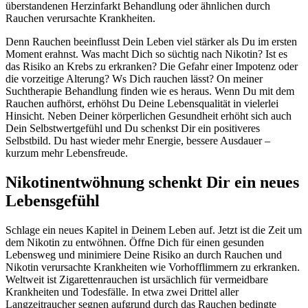
überstandenen Herzinfarkt Behandlung oder ähnlichen durch
Rauchen verursachte Krankheiten.
Denn Rauchen beeinflusst Dein Leben viel stärker als Du im ersten
Moment erahnst. Was macht Dich so süchtig nach Nikotin? Ist es
das Risiko an Krebs zu erkranken? Die Gefahr einer Impotenz oder
die vorzeitige Alterung? Ws Dich rauchen lässt? On meiner
Suchtherapie Behandlung finden wie es heraus. Wenn Du mit dem
Rauchen aufhörst, erhöhst Du Deine Lebensqualität in vielerlei
Hinsicht. Neben Deiner körperlichen Gesundheit erhöht sich auch
Dein Selbstwertgefühl und Du schenkst Dir ein positiveres
Selbstbild. Du hast wieder mehr Energie, bessere Ausdauer –
kurzum mehr Lebensfreude.
Nikotinentwöhnung schenkt Dir ein neues
Lebensgefühl
Schlage ein neues Kapitel in Deinem Leben auf. Jetzt ist die Zeit um
dem Nikotin zu entwöhnen. Öffne Dich für einen gesunden
Lebensweg und minimiere Deine Risiko an durch Rauchen und
Nikotin verursachte Krankheiten wie Vorhofflimmern zu erkranken.
Weltweit ist Zigarettenrauchen ist ursächlich für vermeidbare
Krankheiten und Todesfälle. In etwa zwei Drittel aller
Langzeitraucher segnen aufgrund durch das Rauchen bedingte