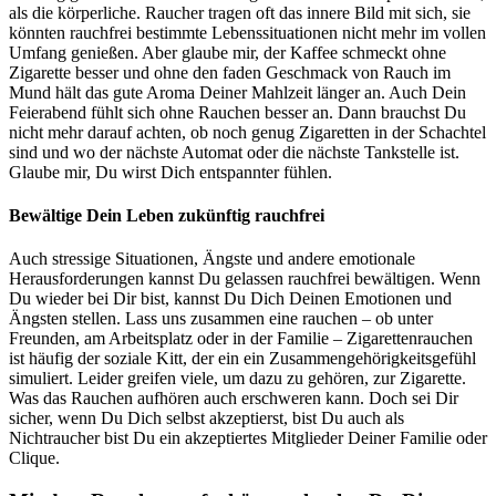
als die körperliche. Raucher tragen oft das innere Bild mit sich, sie
könnten rauchfrei bestimmte Lebenssituationen nicht mehr im vollen
Umfang genießen. Aber glaube mir, der Kaffee schmeckt ohne
Zigarette besser und ohne den faden Geschmack von Rauch im
Mund hält das gute Aroma Deiner Mahlzeit länger an. Auch Dein
Feierabend fühlt sich ohne Rauchen besser an. Dann brauchst Du
nicht mehr darauf achten, ob noch genug Zigaretten in der Schachtel
sind und wo der nächste Automat oder die nächste Tankstelle ist.
Glaube mir, Du wirst Dich entspannter fühlen.
Bewältige Dein Leben zukünftig rauchfrei
Auch stressige Situationen, Ängste und andere emotionale
Herausforderungen kannst Du gelassen rauchfrei bewältigen. Wenn
Du wieder bei Dir bist, kannst Du Dich Deinen Emotionen und
Ängsten stellen. Lass uns zusammen eine rauchen – ob unter
Freunden, am Arbeitsplatz oder in der Familie – Zigarettenrauchen
ist häufig der soziale Kitt, der ein ein Zusammengehörigkeitsgefühl
simuliert. Leider greifen viele, um dazu zu gehören, zur Zigarette.
Was das Rauchen aufhören auch erschweren kann. Doch sei Dir
sicher, wenn Du Dich selbst akzeptierst, bist Du auch als
Nichtraucher bist Du ein akzeptiertes Mitglieder Deiner Familie oder
Clique.