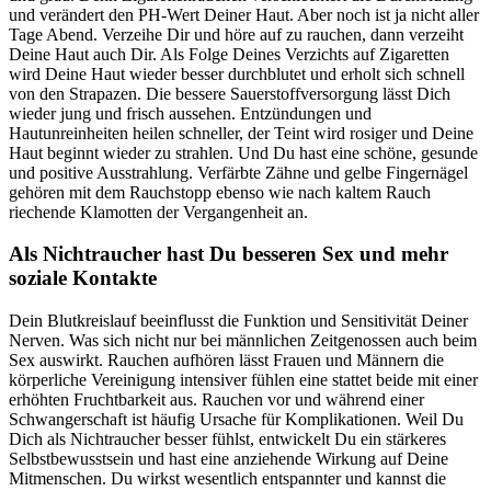
und verändert den PH-Wert Deiner Haut. Aber noch ist ja nicht aller
Tage Abend. Verzeihe Dir und höre auf zu rauchen, dann verzeiht
Deine Haut auch Dir. Als Folge Deines Verzichts auf Zigaretten
wird Deine Haut wieder besser durchblutet und erholt sich schnell
von den Strapazen. Die bessere Sauerstoffversorgung lässt Dich
wieder jung und frisch aussehen. Entzündungen und
Hautunreinheiten heilen schneller, der Teint wird rosiger und Deine
Haut beginnt wieder zu strahlen. Und Du hast eine schöne, gesunde
und positive Ausstrahlung. Verfärbte Zähne und gelbe Fingernägel
gehören mit dem Rauchstopp ebenso wie nach kaltem Rauch
riechende Klamotten der Vergangenheit an.
Als Nichtraucher hast Du besseren Sex und mehr
soziale Kontakte
Dein Blutkreislauf beeinflusst die Funktion und Sensitivität Deiner
Nerven. Was sich nicht nur bei männlichen Zeitgenossen auch beim
Sex auswirkt. Rauchen aufhören lässt Frauen und Männern die
körperliche Vereinigung intensiver fühlen eine stattet beide mit einer
erhöhten Fruchtbarkeit aus. Rauchen vor und während einer
Schwangerschaft ist häufig Ursache für Komplikationen. Weil Du
Dich als Nichtraucher besser fühlst, entwickelt Du ein stärkeres
Selbstbewusstsein und hast eine anziehende Wirkung auf Deine
Mitmenschen. Du wirkst wesentlich entspannter und kannst die