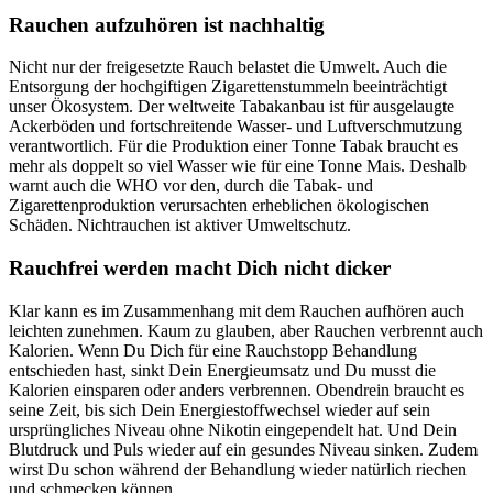
Rauchen aufzuhören ist nachhaltig
Nicht nur der freigesetzte Rauch belastet die Umwelt. Auch die
Entsorgung der hochgiftigen Zigarettenstummeln beeinträchtigt
unser Ökosystem. Der weltweite Tabakanbau ist für ausgelaugte
Ackerböden und fortschreitende Wasser- und Luftverschmutzung
verantwortlich. Für die Produktion einer Tonne Tabak braucht es
mehr als doppelt so viel Wasser wie für eine Tonne Mais. Deshalb
warnt auch die WHO vor den, durch die Tabak- und
Zigarettenproduktion verursachten erheblichen ökologischen
Schäden. Nichtrauchen ist aktiver Umweltschutz.
Rauchfrei werden macht Dich nicht dicker
Klar kann es im Zusammenhang mit dem Rauchen aufhören auch
leichten zunehmen. Kaum zu glauben, aber Rauchen verbrennt auch
Kalorien. Wenn Du Dich für eine Rauchstopp Behandlung
entschieden hast, sinkt Dein Energieumsatz und Du musst die
Kalorien einsparen oder anders verbrennen. Obendrein braucht es
seine Zeit, bis sich Dein Energiestoffwechsel wieder auf sein
ursprüngliches Niveau ohne Nikotin eingependelt hat. Und Dein
Blutdruck und Puls wieder auf ein gesundes Niveau sinken. Zudem
wirst Du schon während der Behandlung wieder natürlich riechen
und schmecken können.