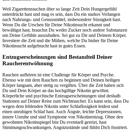
Weil Zigarettenrauchen über so lange Zeit Dein Hungergefühl
unterdrückt hast und mag es sein, dass Du ein starkes Verlangen
nach Nahrungs- und Genussmittel, insbesondere Süssigkeit hast.
Wenn Du die Urschen für Deine Nikotinsucht erkannt und
bewältigst hast, brauchst Du weder Zucker noch andere Substanzen
um Deine Gefühle auszuhalten. Sei gut zu Dir und Deinem Körper.
Investiere die Zeit und die Mühen, welche Du bisher für Deine
Nikotinsucht aufgebracht hast in gutes Essen.
Entzugserscheinungen sind Bestandteil Deiner
Raucherentwöhnung
Rauchen aufhören ist eine Challenge für Körper und Psyche.
Ebenso wie mit dem Rauchen zu beginnen und Deinen heiligen
Körper langsam, aber stetig zu vergiften. Über die Zeit haben sich
Du und Dein Körper an das hochgiftige Nikotin gewöhnt.
Körperliche und psychische Entzugserscheinungen sind deshalb
Stationen auf Deiner Reise zum Nichtraucher. Es kann sein, dass Du
wegen dem fehlenden Nikotin unter Schlaflosigkeit leidest und
einen unruhigen Schlaf hast. Auch Ängste, leichte Depressionen,
innere Unruhe und sind Symptome von Nikotinentzug. Ohne den
gewohnten Nikotinspiegel bist Du eventuell gereizt, hast
Stimmungsschwankungen, Angstzustände und fühlst Dich frustriert.