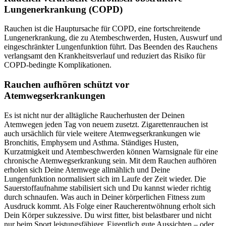
Lungenerkrankung (COPD)
Rauchen ist die Hauptursache für COPD, eine fortschreitende
Lungenerkrankung, die zu Atembeschwerden, Husten, Auswurf und
eingeschränkter Lungenfunktion führt. Das Beenden des Rauchens
verlangsamt den Krankheitsverlauf und reduziert das Risiko für
COPD-bedingte Komplikationen.
Rauchen aufhören schützt vor
Atemwegserkrankungen
Es ist nicht nur der alltägliche Raucherhusten der Deinen
Atemwegen jeden Tag von neuem zusetzt. Zigarettenrauchen ist
auch ursächlich für viele weitere Atemwegserkrankungen wie
Bronchitis, Emphysem und Asthma. Ständiges Husten,
Kurzatmigkeit und Atembeschwerden können Warnsignale für eine
chronische Atemwegserkrankung sein. Mit dem Rauchen aufhören
erholen sich Deine Atemwege allmählich und Deine
Lungenfunktion normalisiert sich im Laufe der Zeit wieder. Die
Sauerstoffaufnahme stabilisiert sich und Du kannst wieder richtig
durch schnaufen. Was auch in Deiner körperlichen Fitness zum
Ausdruck kommt. Als Folge einer Raucherentwöhnung erholt sich
Dein Körper sukzessive. Du wirst fitter, bist belastbarer und nicht
nur beim Sport leistungsfähiger. Eigentlich gute Aussichten – oder