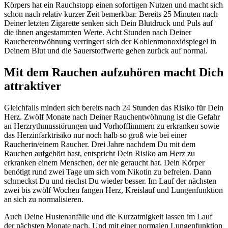
Körpers hat ein Rauchstopp einen sofortigen Nutzen und macht sich
schon nach relativ kurzer Zeit bemerkbar. Bereits 25 Minuten nach
Deiner letzten Zigarette senken sich Dein Blutdruck und Puls auf
die ihnen angestammten Werte. Acht Stunden nach Deiner
Raucherentwöhnung verringert sich der Kohlenmonoxidspiegel in
Deinem Blut und die Sauerstoffwerte gehen zurück auf normal.
Mit dem Rauchen aufzuhören macht Dich
attraktiver
Gleichfalls mindert sich bereits nach 24 Stunden das Risiko für Dein
Herz. Zwölf Monate nach Deiner Rauchentwöhnung ist die Gefahr
an Herzrythmusstörungen und Vorhofflimmern zu erkranken sowie
das Herzinfarktrisiko nur noch halb so groß wie bei einer
Raucherin/einem Raucher. Drei Jahre nachdem Du mit dem
Rauchen aufgehört hast, entspricht Dein Risiko am Herz zu
erkranken einem Menschen, der nie geraucht hat. Dein Körper
benötigt rund zwei Tage um sich vom Nikotin zu befreien. Dann
schmeckst Du und riechst Du wieder besser. Im Lauf der nächsten
zwei bis zwölf Wochen fangen Herz, Kreislauf und Lungenfunktion
an sich zu normalisieren.
Auch Deine Hustenanfälle und die Kurzatmigkeit lassen im Lauf
der nächsten Monate nach. Und mit einer normalen Lungenfunktion