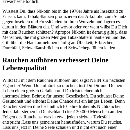
Erwachsene tödlich.
Wusstest Du, dass Nikotin bis in die 1970er Jahre als Insektizid zu
Einsatz kam. Tabakpflanzen produzieren das Alkoholid zum Schutz
gegen Insekten und Fressfeinden in Ihren Wurzeln und lagern es
darum in den Blättern ein. Und wovor oder vor wem willst Du Dich
mit dem Rauchen schützen? Apropos Nikotin ist derartig giftig, dass
Menschen, die mit großen Mengen Tabakblättern hantieren und das
Gift über die Haut aufnehmen häufig an Übelkeit, Erbrechen,
Durchfall, Schweißausbrüchen und Schwächegefühlen leiden.
Rauchen aufhören verbessert Deine
Lebensqualität
Willst Du mit dem Rauchen aufhören und sagst NEIN zur nächsten
Zigarette? Wenn Du aufhörst zu rauchen, tust Du Dir und Deinem
Leben einen großen Gefallen und Du leistet einen nicht
unermesslichen Beitrag für unsere Gesellschaft. Du schützst Deine
Gesundheit und erhöhst Deine Chance auf ein langes Leben. Denn
Raucher sterben durchschnittlich10 Jahre früher als Nichtraucher.
Jedes Jahr sterben in Deutschland circa120.000 Menschen an den
Folgen des Rauchens, was in etwa jedem siebten Todesfall
entspricht .Lass uns gemeinsam herausfinden, warum Du rauchst.
Lass uns jetzt in Deine Seele schauen und nicht erst nach einer