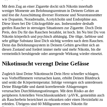
Mit dem Zug an einer Zigarette dockt sich Nikotin innerhalb
weniger Momente am Belohnungszentrum in Deinem Gehirn an
und löst die Ausschüttung diverser Hormone und Neurotransmitter
wie Dopamin, Noradrenalin, Acetylcholin und Endorphine aus.
Diese lösen bei Dir Glücksgefühle aus. Insbesondere deshalb
greifen Raucher in stressigen Situationen zur Zigarette. Doch Dein
Preis, den Du für das Rauchen bezahlst, ist hoch. Im Nu bist Du von
Nikotin körperlich und psychisch abhängig. Die ölige, farblose und
sehr giftige Substanz lässt Dich süchtig werden nach dem Rauchen.
Denn das Belohnungssystem in Deinem Gehirn gewöhnt sich an
diesen Zustand und fordert immer mehr und mehr Nikotin, bis die
vermeintlich beruhigende oder anregende Wirkung wieder einsetzt.
Nikotinsucht verengt Deine Gefässe
Zugleich lässt Deine Nikotinsucht Dein Herz schneller schlagen,
was Vorhofflimmern verursachen kann, erhöht Deinen Blutdruck
und senkt die Körpertemperatur. Infolge verengen sich unterdessen
Deine Blutgefäße und damit korrelierende Ablagerungen
verursachen Durchblutungsstörungen. Mit dem Risiko an der
peripheren Arteriellen Verschlusskrankheit / pAVK, gemeinhin auch
als Raucherbein bezeichnet zu erkranken oder einen Herzinfarkt zu
erleiden. Übrigens sind 60 Milligramm reines Nikotin für