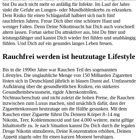
bist Du auch nicht mehr so anfällig für Infekte. Im Lauf der Jahre
sinkt die Gefahr an Lungen- oder Mundhöhlenkrebs zu erkranken.
Dein Risiko für einen Schlaganfall halbiert sich nach fünf
rauchfreien Jahren. Freue Dich über eine schönere Haut und
weniger Falten. Denn Deine Nikotinsucht hat Dich auch vorschnell
altern lassen. Fortan siehst Du attraktiver aus, bist Du fitter und
leistungsfähiger und kannst Dich wieder frei fühlen und unabhängig
fühlen. Und Dich auf ein gesundes langes Leben freuen.
Rauchfrei werden ist heutzutage Lifestyle
Bis in die 1990er Jahre war Rauchen Teil des sogenannten
Lifestyles. Die unglaubliche Menge von 150 Milliarden Zigaretten
lösten sich in Deutschland jährlich in blauen Dunst auf. Umfassende
Aufklärung über die gesundheitlichen Risiken, ein stärkeres
Gesundheitsbewusstsein, rigide Alterskontrollen,
Nichtraucherschutz und nicht zuletzt die hohen Preise, die Rauchen
inzwischen zum Luxus machen, sind ursächlich dafür, dass der
Zigarettenkonsum heutzutage um die Hälfte gesunken. Mit dem
Rauchen einer Zigarette führst Du Deinem Körper 8–14 mg
Nikotin, Teer, Kohlenmonoxid und fast 4.000 weitere, meist giftige
Inhaltsstoffe zu. Je nach Situation kannst Du Dich durch die legalen
Droge Nikotin stimulieren, Deine Konzentration erhöhen, Deinen
Appetit zügeln oder für einen kurzen Moment beruhigen.