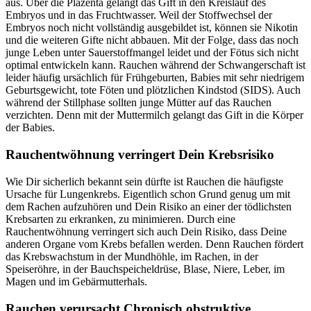
aus. Über die Plazenta gelangt das Gift in den Kreislauf des
Embryos und in das Fruchtwasser. Weil der Stoffwechsel der
Embryos noch nicht vollständig ausgebildet ist, können sie Nikotin
und die weiteren Gifte nicht abbauen. Mit der Folge, dass das noch
junge Leben unter Sauerstoffmangel leidet und der Fötus sich nicht
optimal entwickeln kann. Rauchen während der Schwangerschaft ist
leider häufig ursächlich für Frühgeburten, Babies mit sehr niedrigem
Geburtsgewicht, tote Föten und plötzlichen Kindstod (SIDS). Auch
während der Stillphase sollten junge Mütter auf das Rauchen
verzichten. Denn mit der Muttermilch gelangt das Gift in die Körper
der Babies.
Rauchentwöhnung verringert Dein Krebsrisiko
Wie Dir sicherlich bekannt sein dürfte ist Rauchen die häufigste
Ursache für Lungenkrebs. Eigentlich schon Grund genug um mit
dem Rachen aufzuhören und Dein Risiko an einer der tödlichsten
Krebsarten zu erkranken, zu minimieren. Durch eine
Rauchentwöhnung verringert sich auch Dein Risiko, dass Deine
anderen Organe vom Krebs befallen werden. Denn Rauchen fördert
das Krebswachstum in der Mundhöhle, im Rachen, in der
Speiseröhre, in der Bauchspeicheldrüse, Blase, Niere, Leber, im
Magen und im Gebärmutterhals.
Rauchen verursacht Chronisch obstruktive