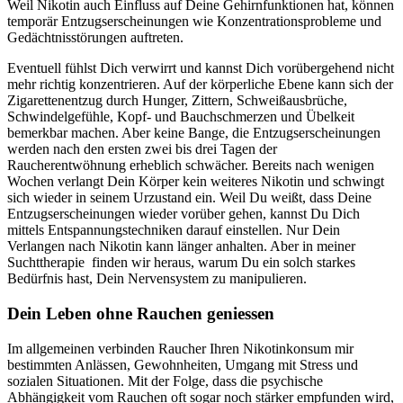
Weil Nikotin auch Einfluss auf Deine Gehirnfunktionen hat, können
temporär Entzugserscheinungen wie Konzentrationsprobleme und
Gedächtnisstörungen auftreten.
Eventuell fühlst Dich verwirrt und kannst Dich vorübergehend nicht
mehr richtig konzentrieren. Auf der körperliche Ebene kann sich der
Zigarettenentzug durch Hunger, Zittern, Schweißausbrüche,
Schwindelgefühle, Kopf- und Bauchschmerzen und Übelkeit
bemerkbar machen. Aber keine Bange, die Entzugserscheinungen
werden nach den ersten zwei bis drei Tagen der
Raucherentwöhnung erheblich schwächer. Bereits nach wenigen
Wochen verlangt Dein Körper kein weiteres Nikotin und schwingt
sich wieder in seinem Urzustand ein. Weil Du weißt, dass Deine
Entzugserscheinungen wieder vorüber gehen, kannst Du Dich
mittels Entspannungstechniken darauf einstellen. Nur Dein
Verlangen nach Nikotin kann länger anhalten. Aber in meiner
Suchttherapie
finden wir heraus, warum Du ein solch starkes
Bedürfnis hast, Dein Nervensystem zu manipulieren.
Dein Leben ohne Rauchen geniessen
Im allgemeinen verbinden Raucher Ihren Nikotinkonsum mir
bestimmten Anlässen, Gewohnheiten, Umgang mit Stress und
sozialen Situationen. Mit der Folge, dass die psychische
Abhängigkeit vom Rauchen oft sogar noch stärker empfunden wird,