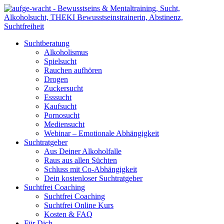
Suchtberatung
Alkoholismus
Spielsucht
Rauchen aufhören
Drogen
Zuckersucht
Esssucht
Kaufsucht
Pornosucht
Mediensucht
Webinar – Emotionale Abhängigkeit
Suchtratgeber
Aus Deiner Alkoholfalle
Raus aus allen Süchten
Schluss mit Co-Abhängigkeit
Dein kostenloser Suchtratgeber
Suchtfrei Coaching
Suchtfrei Coaching
Suchtfrei Online Kurs
Kosten & FAQ
Für Dich