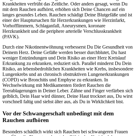
Krankheiten verfrüht das Zeitliche. Oder anders gesagt, wenn Du
mit dem Rauchen aufhörst, erhöhen sich Deine Chancen auf ein
langes gesundes Leben. Rauchen schädigt Deine Blutgefäße und ist
einer der Hauptursachen für Herzerkrankungen wie Herzinfarkt,
Vorhofflimmern, Schlaganfall, Aneurysmen, koronare
Herzkrankheit und die periphere arterielle Verschlusskrankheit
(PAVK).
Durch eine Nikotinentwöhnung verbesserst Du Die Gesundheit von
Deinem Herz. Deine Gefäße werden besser durchblutet, Du hast
weniger Entzündungen und Dein Risiko an einer Herz Kreislauf
Erkrankung zu erkranken, reduziert sich. Parallel minderst Du Dein
Risiko, an lebensbedrohlichen Krankheiten wie Krebs, insbesondere
Lungenkrebs und an chronisch obstruktiven Lungenerkrankungen
(COPD) wie Bronchitis und Emphyse zu erkranken. In
Wechselwirkung mit Medikamenten fördert Rauchen die
Teerablagerungen in Deiner Leber. Zähne und Finger verfärben sich
gelblich, Dein Haar wird dünner, Deine Haut trocknet aus, Du wirst
vorschnell faltig und siehst älter aus, als Du in Wirklichkeit bist.
Vor der Schwangerschaft unbedingt mit dem
Rauchen aufhören
Besonders schädlich wirkt sich Rauchen bei schwangeren Frauen