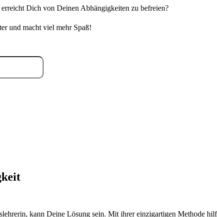
 erreicht Dich von Deinen Abhängigkeiten zu befreien?
ter und macht viel mehr Spaß!
kann ein einstündiges Webinar das nicht alle
Aber es ist der 1. Schritt.
keit
lehrerin, kann Deine Lösung sein. Mit ihrer einzigartigen Methode hi