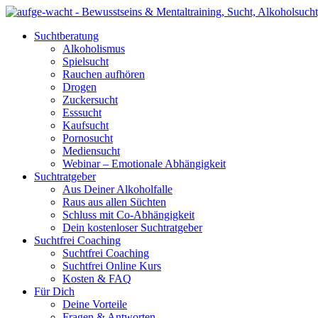
Suchtberatung
Alkoholismus
Spielsucht
Rauchen aufhören
Drogen
Zuckersucht
Esssucht
Kaufsucht
Pornosucht
Mediensucht
Webinar – Emotionale Abhängigkeit
Suchtratgeber
Aus Deiner Alkoholfalle
Raus aus allen Süchten
Schluss mit Co-Abhängigkeit
Dein kostenloser Suchtratgeber
Suchtfrei Coaching
Suchtfrei Coaching
Suchtfrei Online Kurs
Kosten & FAQ
Für Dich
Deine Vorteile
Fragen & Antworten