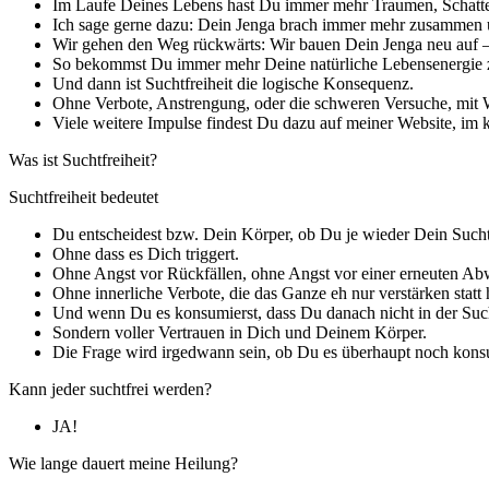
Im Laufe Deines Lebens hast Du immer mehr Traumen, Schatten,
Ich sage gerne dazu: Dein Jenga brach immer mehr zusammen 
Wir gehen den Weg rückwärts: Wir bauen Dein Jenga neu auf – 
So bekommst Du immer mehr Deine natürliche Lebensenergie z
Und dann ist Suchtfreiheit die logische Konsequenz.
Ohne Verbote, Anstrengung, oder die schweren Versuche, mit Wi
Viele weitere Impulse findest Du dazu auf meiner Website, im
Was ist Suchtfreiheit?
Suchtfreiheit bedeutet
Du entscheidest bzw. Dein Körper, ob Du je wieder Dein Sucht
Ohne dass es Dich triggert.
Ohne Angst vor Rückfällen, ohne Angst vor einer erneuten Abw
Ohne innerliche Verbote, die das Ganze eh nur verstärken statt 
Und wenn Du es konsumierst, dass Du danach nicht in der Sucht
Sondern voller Vertrauen in Dich und Deinem Körper.
Die Frage wird irgedwann sein, ob Du es überhaupt noch kons
Kann jeder suchtfrei werden?
JA!
Wie lange dauert meine Heilung?