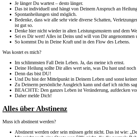
Je länger Du wartest – desto länger.
Das ist individuell und hängt von Deinem Anspruch an Heilung
Spontanheilungen sind möglich.
Bedenke, dass wir alle sehr viele diverse Schatten, Verletzun
ist gut so.
Denke hier nicht wieder in alten Leistungsmustern und dem
Sei es Dir wert! Alles ist Deins und will von Dir angenommen 
So kommst Du in Deine Kraft und in den Flow des Lebens.
Was kostet es mich?
Im schlimmsten Fall Dein Leben. Ja, das meine ich ernst.
Deine Heilung sollte Dir alles wert sein, was Du hast und noch 
Denn das bist DU!
Und Du bist der Mittelpunkt in Deinem Leben und sonst keiner. 
Zu Deinerm persönliche Ausgleich kann und darf ich nichts sag
BEACHTE: Den ganzes Leben ist Veränderung, aufdecken von Sc
Daher melde Dich!
Alles über Abstinenz
Muss ich abstinent werden?
Abstinent werden oder sein müssen geht nicht. Das ist wie: „De