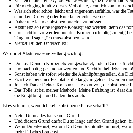
Mir reicht auch eine Quote von 50% nicht, die die normale Reha 
Für mich ging intuitiv dieses Verbot nie, denn ich kann mir doc
Was sich aber schön, leicht und angenehm anfühlte, war die Ta
dann kein Craving oder Rückfall erleiden werde.
Daher rate ich nie, abstinent werden zu müssen.
Abstinenz soll eine logische Konsequenz werden, denn das nor
Um suchtfrei zu werden und den Körper nachhaltig zu entgifte
hängt und sagt: „Ich muss abstinent sein.“
Merkst Du den Unterschied?
Warum ist Abstinenz eine zeitlang wichtig?
Du hast Deinem Körper etxrem geschadet, indem Du das Suchtm
Um nachhaltig gesund zu werden und Suchtfreiheit leben zu kö
Sonst haben wir sofort wieder die Anknüpfungsstellen, die Dic
Es ist wie bei einer Festplatte, die langsam gelöscht werden m
Je nach Dauer Deines Konsums ist es sinnvoll, die abstinente P
Das Tolle ist bei meiner Methode: Meine Erfahung ist, dass di
die Entgiftung – und halten dies auch.
Ist es schlimm, wenn ich keine abstinente Phase schaffe?
Nein. Denn alles hat seinen Grund.
Und diesem Grund darfst Du so lange auf den Grund gehen, bis e
Wenn Du erkennst, warum Du Dein Suchtmittel nimmst, warum De
mehr Falsches brauchst.