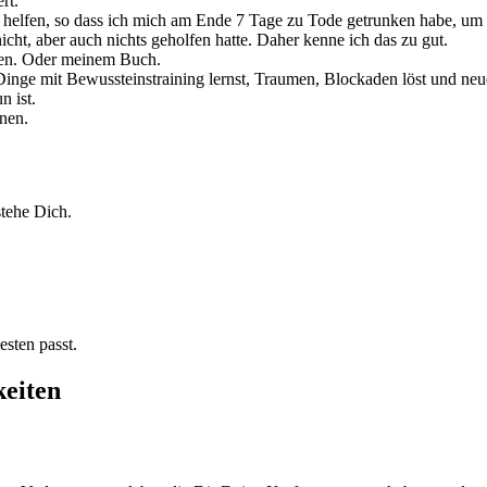
rt.
st helfen, so dass ich mich am Ende 7 Tage zu Tode getrunken habe, um
ht, aber auch nichts geholfen hatte. Daher kenne ich das zu gut.
eren. Oder meinem Buch.
 Dinge mit Bewussteinstraining lernst, Traumen, Blockaden löst und ne
n ist.
nen.
stehe Dich.
sten passt.
keiten