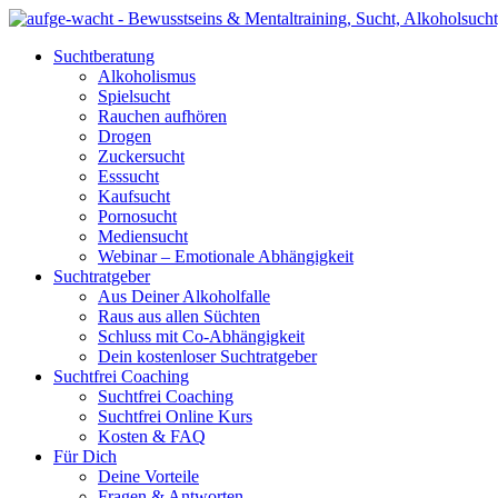
Suchtberatung
Alkoholismus
Spielsucht
Rauchen aufhören
Drogen
Zuckersucht
Esssucht
Kaufsucht
Pornosucht
Mediensucht
Webinar – Emotionale Abhängigkeit
Suchtratgeber
Aus Deiner Alkoholfalle
Raus aus allen Süchten
Schluss mit Co-Abhängigkeit
Dein kostenloser Suchtratgeber
Suchtfrei Coaching
Suchtfrei Coaching
Suchtfrei Online Kurs
Kosten & FAQ
Für Dich
Deine Vorteile
Fragen & Antworten