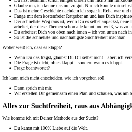
Du hast bestimmt schon einiges orbiert und nichts hat funktionie
Glaube mir, ich kenne das nur zu gut. Nur ich konnte mir selb
Das ist meine Geschichte nachdem ich sogar in Reha war und nic
Fange mit dem kostenfreier Ratgeber an und lass Dich inspiri
Der schnellste Weg raus ist, wenn Du es selbst anpackst, neue
arbeitet, der diese Themen schon alle kennt und weiß, was zu tu
Du arbeitest Dich von oben nach innen – ich von unten nach in
So ist die schnellste und nachhaltigste Suchfreiheit machbar.
Woher weiß ich, dass es klappt?
Wenn Du das fragst, glaubst Du Dir selbst nicht – aber: ich ver
Die Frage ist nicht, ob es klappt – sondern wann es klappt.
Frage beantwortet?
Ich kann mich nicht entscheiden, wie ich vorgehen soll
Dann sprich mit mir.
Wir erstellen Dir gemeinsam einen Plan und schauen, was am be
Alles zur Suchtfreiheit
, raus aus Abhängig
Wie komme ich mit Deiner Methode aus der Sucht?
Du kamst mit 100% Liebe auf die Welt.