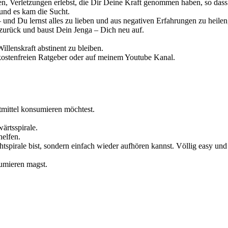
 Verletzungen erlebst, die Dir Deine Kraft genommen haben, so dass 
und es kam die Sucht.
und Du lernst alles zu lieben und aus negativen Erfahrungen zu heile
urück und baust Dein Jenga – Dich neu auf.
llenskraft abstinent zu bleiben.
 kostenfreien Ratgeber oder auf meinem Youtube Kanal.
mittel konsumieren möchtest.
ärtsspirale.
helfen.
spirale bist, sondern einfach wieder aufhören kannst. Völlig easy und
umieren magst.