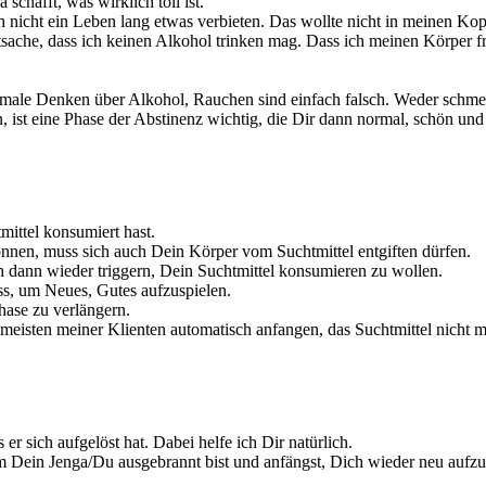
schafft, was wirklich toll ist.
h nicht ein Leben lang etwas verbieten. Das wollte nicht in meinen Kop
tsache, dass ich keinen Alkohol trinken mag. Dass ich meinen Körper f
male Denken über Alkohol, Rauchen sind einfach falsch. Weder schmeck
n, ist eine Phase der Abstinenz wichtig, die Dir dann normal, schön u
ittel konsumiert hast.
nnen, muss sich auch Dein Körper vom Suchtmittel entgiften dürfen.
h dann wieder triggern, Dein Suchtmittel konsumieren zu wollen.
uss, um Neues, Gutes aufzuspielen.
hase zu verlängern.
e meisten meiner Klienten automatisch anfangen, das Suchtmittel nicht
r sich aufgelöst hat. Dabei helfe ich Dir natürlich.
in Jenga/Du ausgebrannt bist und anfängst, Dich wieder neu aufzubau