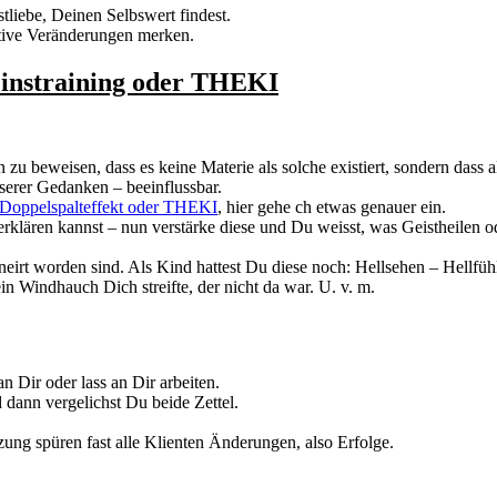
liebe, Deinen Selbswert findest.
itive Veränderungen merken.
einstraining oder THEKI
zu beweisen, dass es keine Materie als solche existiert, sondern dass a
serer Gedanken – beeinflussbar.
Doppelspalteffekt oder THEKI
, hier gehe ch etwas genauer ein.
klären kannst – nun verstärke diese und Du weisst, was Geistheilen od
ineirt worden sind. Als Kind hattest Du diese noch: Hellsehen – Hellf
n Windhauch Dich streifte, der nicht da war. U. v. m.
n Dir oder lass an Dir arbeiten.
dann vergelichst Du beide Zettel.
tzung spüren fast alle Klienten Änderungen, also Erfolge.