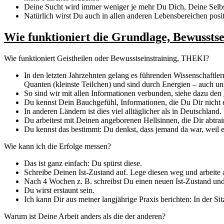
Deine Sucht wird immer weniger je mehr Du Dich, Deine Selbst
Natürlich wirst Du auch in allen anderen Lebensbereichen pos
Wie funktioniert die Grundlage, Bewussts
Wie funktioniert Geistheilen oder Bewusstseinstraining, THEKI?
In den letzten Jahrzehnten gelang es führenden Wissenschaftlern 
Quanten (kleinste Teilchen) und sind durch Energien – auch un
So sind wir mit allen Informationen verbunden, siehe dazu den
Du kennst Dein Bauchgefühl, Informationen, die Du Dir nicht er
In anderen Ländern ist dies viel alltäglicher als in Deutschland.
Du arbeitest mit Deinen angeborenen Hellsinnen, die Dir abtra
Du kennst das bestimmt: Du denkst, dass jemand da war, weil ei
Wie kann ich die Erfolge messen?
Das ist ganz einfach: Du spürst diese.
Schreibe Deinen Ist-Zustand auf. Lege diesen weg und arbeite a
Nach 4 Wochen z. B. schreibst Du einen neuen Ist-Zustand und 
Du wirst erstaunt sein.
Ich kann Dir aus meiner langjährige Praxis berichten: In der Si
Warum ist Deine Arbeit anders als die der anderen?