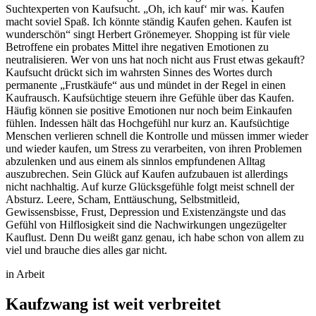
Suchtexperten von Kaufsucht. „Oh, ich kauf‘ mir was. Kaufen
macht soviel Spaß. Ich könnte ständig Kaufen gehen. Kaufen ist
wunderschön“ singt Herbert Grönemeyer. Shopping ist für viele
Betroffene ein probates Mittel ihre negativen Emotionen zu
neutralisieren. Wer von uns hat noch nicht aus Frust etwas gekauft?
Kaufsucht drückt sich im wahrsten Sinnes des Wortes durch
permanente „Frustkäufe“ aus und mündet in der Regel in einen
Kaufrausch. Kaufsüchtige steuern ihre Gefühle über das Kaufen.
Häufig können sie positive Emotionen nur noch beim Einkaufen
fühlen. Indessen hält das Hochgefühl nur kurz an. Kaufsüchtige
Menschen verlieren schnell die Kontrolle und müssen immer wieder
und wieder kaufen, um Stress zu verarbeiten, von ihren Problemen
abzulenken und aus einem als sinnlos empfundenen Alltag
auszubrechen. Sein Glück auf Kaufen aufzubauen ist allerdings
nicht nachhaltig. Auf kurze Glücksgefühle folgt meist schnell der
Absturz. Leere, Scham, Enttäuschung, Selbstmitleid,
Gewissensbisse, Frust, Depression und Existenzängste und das
Gefühl von Hilflosigkeit sind die Nachwirkungen ungezügelter
Kauflust. Denn Du weißt ganz genau, ich habe schon von allem zu
viel und brauche dies alles gar nicht.
in Arbeit
Kaufzwang ist weit verbreitet