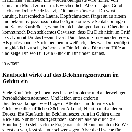
irrationales Verhalten. Die Wiederholungsrate wird höher. Von
einmal im Monat zu mehrmals wöchentlich. Aber das gute Gefühl
nach dem Deine Seele lechzt, hält immer kürzer an. Du wirst
unruhig, hast schlechte Laune, Kopfschmerzen fängst an zu zittern
und bekommst psychosomatische Symptome wie Schlafstörungen
und Schweißausbrüche, wenn Du nicht shoppen kannst. Obendrein
kommt noch Dein schlechtes Gewissen, dass Du Dich nicht im Griff
hast. Kommt Dir das bekannt vor? Dann lass uns miteinander reden.
Als professionelle Suchttherapeutin weiß ich, alles was Du benötigst
um glücklich zu sein, ist bereits in Dir. Ich biete Dir meine Hilfe an
und zeige Dir, wo Du Dein Glück in Dir finden kannst.
in Arbeit
Kaufsucht wirkt auf das Belohnungszentrum im
Gehirn ein
Viele Kaufsüchtige haben psychische Probleme und anderweitigen
Persönlichkeitsstörungen. Und leiden unter anderen
Suchterkrankungen wie Drogen-, Alkohol- und Internetsucht.
Gleichwie die stofflichen Süchten Alkohol, Nikotin und anderen
Drogen löst Kaufsucht im Belohnungszentrum im Gehirn einen
Kick aus. Nur nicht stoffgebunden, sondern alleine durch die
Handlung. Da stellt sich die Frage nach der Henne und dem Ei. Wer
zuerst da war, lässt sich nur schwer sagen. Aber die Ursache für