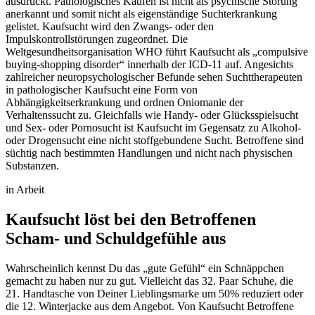
ausdrückt. Pathologisches Kaufen ist nicht als psychische Störung
anerkannt und somit nicht als eigenständige Suchterkrankung
gelistet. Kaufsucht wird den Zwangs- oder den
Impulskontrollstörungen zugeordnet. Die
Weltgesundheitsorganisation WHO führt Kaufsucht als „compulsive
buying-shopping disorder“ innerhalb der ICD-11 auf. Angesichts
zahlreicher neuropsychologischer Befunde sehen Suchttherapeuten
in pathologischer Kaufsucht eine Form von
Abhängigkeitserkrankung und ordnen Oniomanie der
Verhaltenssucht zu. Gleichfalls wie Handy- oder Glücksspielsucht
und Sex- oder Pornosucht ist Kaufsucht im Gegensatz zu Alkohol-
oder Drogensucht eine nicht stoffgebundene Sucht. Betroffene sind
süchtig nach bestimmten Handlungen und nicht nach physischen
Substanzen.
in Arbeit
Kaufsucht löst bei den Betroffenen
Scham- und Schuldgefühle aus
Wahrscheinlich kennst Du das „gute Gefühl“ ein Schnäppchen
gemacht zu haben nur zu gut. Vielleicht das 32. Paar Schuhe, die
21. Handtasche von Deiner Lieblingsmarke um 50% reduziert oder
die 12. Winterjacke aus dem Angebot. Von Kaufsucht Betroffene