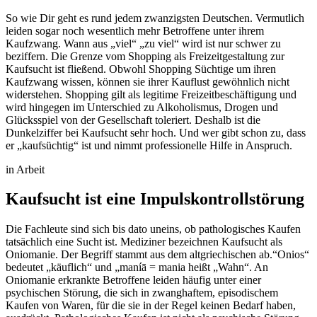
So wie Dir geht es rund jedem zwanzigsten Deutschen. Vermutlich
leiden sogar noch wesentlich mehr Betroffene unter ihrem
Kaufzwang. Wann aus „viel“ „zu viel“ wird ist nur schwer zu
beziffern. Die Grenze vom Shopping als Freizeitgestaltung zur
Kaufsucht ist fließend. Obwohl Shopping Süchtige um ihren
Kaufzwang wissen, können sie ihrer Kauflust gewöhnlich nicht
widerstehen. Shopping gilt als legitime Freizeitbeschäftigung und
wird hingegen im Unterschied zu Alkoholismus, Drogen und
Glücksspiel von der Gesellschaft toleriert. Deshalb ist die
Dunkelziffer bei Kaufsucht sehr hoch. Und wer gibt schon zu, dass
er „kaufsüchtig“ ist und nimmt professionelle Hilfe in Anspruch.
in Arbeit
Kaufsucht ist eine Impulskontrollstörung
Die Fachleute sind sich bis dato uneins, ob pathologisches Kaufen
tatsächlich eine Sucht ist. Mediziner bezeichnen Kaufsucht als
Oniomanie. Der Begriff stammt aus dem altgriechischen ab.“Onios“
bedeutet „käuflich“ und „maníā = mania heißt „Wahn“. An
Oniomanie erkrankte Betroffene leiden häufig unter einer
psychischen Störung, die sich in zwanghaftem, episodischem
Kaufen von Waren, für die sie in der Regel keinen Bedarf haben,