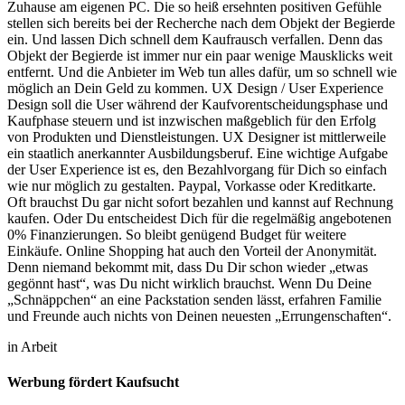
Zuhause am eigenen PC. Die so heiß ersehnten positiven Gefühle
stellen sich bereits bei der Recherche nach dem Objekt der Begierde
ein. Und lassen Dich schnell dem Kaufrausch verfallen. Denn das
Objekt der Begierde ist immer nur ein paar wenige Mausklicks weit
entfernt. Und die Anbieter im Web tun alles dafür, um so schnell wie
möglich an Dein Geld zu kommen. UX Design / User Experience
Design soll die User während der Kaufvorentscheidungsphase und
Kaufphase steuern und ist inzwischen maßgeblich für den Erfolg
von Produkten und Dienstleistungen. UX Designer ist mittlerweile
ein staatlich anerkannter Ausbildungsberuf. Eine wichtige Aufgabe
der User Experience ist es, den Bezahlvorgang für Dich so einfach
wie nur möglich zu gestalten. Paypal, Vorkasse oder Kreditkarte.
Oft brauchst Du gar nicht sofort bezahlen und kannst auf Rechnung
kaufen. Oder Du entscheidest Dich für die regelmäßig angebotenen
0% Finanzierungen. So bleibt genügend Budget für weitere
Einkäufe. Online Shopping hat auch den Vorteil der Anonymität.
Denn niemand bekommt mit, dass Du Dir schon wieder „etwas
gegönnt hast“, was Du nicht wirklich brauchst. Wenn Du Deine
„Schnäppchen“ an eine Packstation senden lässt, erfahren Familie
und Freunde auch nichts von Deinen neuesten „Errungenschaften“.
in Arbeit
Werbung fördert Kaufsucht