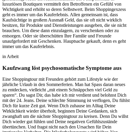
luxuriösen Boutiquen vermittelt den Betroffenen ein Gefühl von
Wichtigkeit und erhöht so deren Selbstwert. Beim Shoppingexzess
geht es immer um das Kauferlebnis. Allen gemeinsam ist, dass
Kaufsüchtige in großem Ausmaß Geld, das sie oft nicht wirklich
besitzen, für Produkte und Dienstleistungen ausgeben, die sie nicht
brauchen. Um diese dann einzulagern, zu verschenken oder zu
entsorgen. Oder sie überschütten Ihre Familie und Freunde
unaufgefordert mit Geschenken. Hauptsache gekauft, denn es geht
immer um das Kauferlebnis.
in Arbeit
Kaufzwang löst psychosomatische Symptome aus
Eine Shoppingtour mit Freunden gehört zum Lifestyle wie der
jährliche Urlaub in den Sommerferien. Man hat Spass daran neues
zu entdecken, vielleicht „mit einem Schnäppchen viel Geld zu
sparen“. Du sagst Dir, das habe ich mir verdient und belohnst Dich
mit der 24. Jeans. Deine schlechte Stimmung ist verflogen, Du fühlst
Dich für kurze Zeit gut. Wenn Dich zuhause im Alltag Deine
Wirklichkeit wieder überholt, beginnen Deine Gedanken, sich
zwanghaft um die nächste Shoppingtour zu kreisen. Denn Du willst
Dich wieder gut fühlen und Deine negativen Gefühlszustände
übertünchen. Und fragst nicht nach den Ursachen für Dein