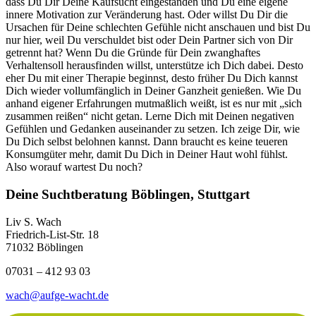
dass Du Dir Deine Kaufsucht eingestanden und Du eine eigene
innere Motivation zur Veränderung hast. Oder willst Du Dir die
Ursachen für Deine schlechten Gefühle nicht anschauen und bist Du
nur hier, weil Du verschuldet bist oder Dein Partner sich von Dir
getrennt hat? Wenn Du die Gründe für Dein zwanghaftes
Verhaltensoll herausfinden willst, unterstütze ich Dich dabei. Desto
eher Du mit einer Therapie beginnst, desto früher Du Dich kannst
Dich wieder vollumfänglich in Deiner Ganzheit genießen. Wie Du
anhand eigener Erfahrungen mutmaßlich weißt, ist es nur mit „sich
zusammen reißen“ nicht getan. Lerne Dich mit Deinen negativen
Gefühlen und Gedanken auseinander zu setzen. Ich zeige Dir, wie
Du Dich selbst belohnen kannst. Dann braucht es keine teueren
Konsumgüter mehr, damit Du Dich in Deiner Haut wohl fühlst.
Also worauf wartest Du noch?
Deine Suchtberatung Böblingen, Stuttgart
Liv S. Wach
Friedrich-List-Str. 18
71032 Böblingen
07031 – 412 93 03
wach@aufge-wacht.de