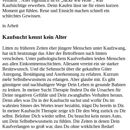
verdient“. Aber eigentlich ist es „Jacke wie Hose“, was
Kaufsüchtige erwerben. Denn Kaufen lässt sie für einen kurzen
Moment gut fühlen. Reue und Einsicht machen schnell ein
schlechtes Gewissen.
in Arbeit
Kaufsucht kennt kein Alter
Litten zu früheren Zeiten eher jüngere Menschen unter Kaufzwang,
hat sich heutzutage das Alter der Betroffenen nach hinten
verschoben. Unter pathologischem Kaufverhalten leiden Menschen
aus allen Einkommensschichten. Allesamt vereint ein sie starker
Besitzwunsch. Und die Sehnsucht über die gekauften Güter
Anregung, Bestätigung und Anerkennung zu erfahren. Kurzum
mehr Selbstbewusstsein zu erlangen. Aber glaube mir. Es gibt
günstigere und nachhaltigere Wege Dein Leben in gesunde Bahnen
zu lenken. In meiner Sucht Therapie findest Du die Ursachen für
Deine negativen Gefühle und Dein zwanghaftes Verhalten heraus.
Denn alles was Du in der Kaufsucht suchst und wofür Du im
wahrsten Sinnes des Wortes teuer bezahlst, trägst Du bereits in Dir.
In meiner Kaufsucht Therapie zeige ich Dir den Weg zurück zu Dir
selbst. Belohne Dich wieder selbst. Du brauchst kein neues Auto,
um Dein Selbstbewusstsein zu fühlen. Die Zeiten in denen Dein
Kaufverlangen so groß war, dass Du ohne wirklichen Bedarf