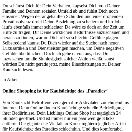
Du schämst Dich für Dein Verhalten, kapselst Dich von Deiner
Familie und Deinem sozialen Umfeld ab und fühlst Dich noch
einsamer. Wegen der angehäuften Schulden und einer drohenden
Privatinsolvenz droht Deine Beziehung zu scheitern und im Job
läufts ebenfalls immer schlechter. Da wäre es doch an der Zeit um
Hilfe zu fragen, Dir Deine wirklichen Bedürfnisse anzuschauen und
heraus zu finden, warum Dich oft so schlechte Gefühle plagen.
Selbstredend kannst Du Dich wieder auf die Suche nach neuen
Luxusartikeln und Dienstleistungen machen, um Deine negativen
Gefühle übertünchen. Doch ich gehe davon aus, dass Du
inzwischen um die Sinnlosigkeit solcher Aktion weißt, sonst
würdest Du nicht gerade jetzt, meine Einschätzungen zu Deiner
Kaufsucht lesen.
in Arbeit
Online Shopping ist für Kaufsüchtige das
„
Paradies
“
Von Kaufsucht Betroffene verlagern ihre Aktivitäten zunehmend ins
Internet. Denn Online finden Kaufsüchtige schnelle Befriedigung
ihrer Bedürfnisse. Dein Lieblings Online Shop hat tagtäglich 24
Stunden geöffnet. Und ist immer nur ein paar wenige Klicks
entfernt. Die gigantische Vielfalt an Konsumgütern jeglicher Art ist
für Kaufsüchtige das Paradies schlechthin. Und dies komfortabel