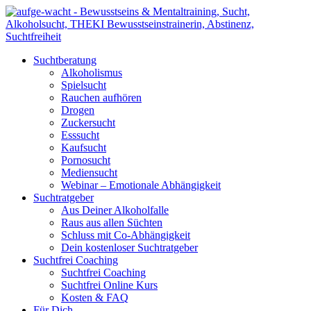
Suchtberatung
Alkoholismus
Spielsucht
Rauchen aufhören
Drogen
Zuckersucht
Esssucht
Kaufsucht
Pornosucht
Mediensucht
Webinar – Emotionale Abhängigkeit
Suchtratgeber
Aus Deiner Alkoholfalle
Raus aus allen Süchten
Schluss mit Co-Abhängigkeit
Dein kostenloser Suchtratgeber
Suchtfrei Coaching
Suchtfrei Coaching
Suchtfrei Online Kurs
Kosten & FAQ
Für Dich