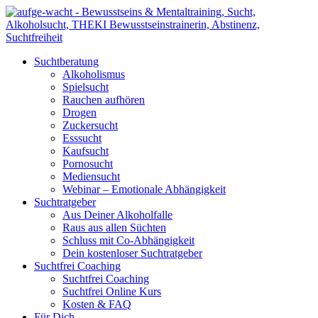
Suchtberatung
Alkoholismus
Spielsucht
Rauchen aufhören
Drogen
Zuckersucht
Esssucht
Kaufsucht
Pornosucht
Mediensucht
Webinar – Emotionale Abhängigkeit
Suchtratgeber
Aus Deiner Alkoholfalle
Raus aus allen Süchten
Schluss mit Co-Abhängigkeit
Dein kostenloser Suchtratgeber
Suchtfrei Coaching
Suchtfrei Coaching
Suchtfrei Online Kurs
Kosten & FAQ
Für Dich