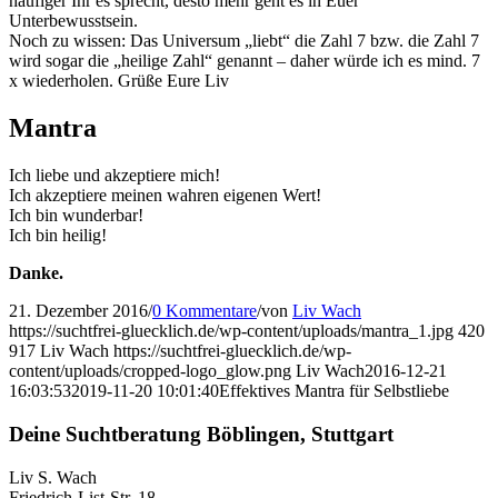
häufiger Ihr es sprecht, desto mehr geht es in Euer
Unterbewusstsein.
Noch zu wissen: Das Universum „liebt“ die Zahl 7 bzw. die Zahl 7
wird sogar die „heilige Zahl“ genannt – daher würde ich es mind. 7
x wiederholen. Grüße Eure Liv
Mantra
Ich liebe und akzeptiere mich!
Ich akzeptiere meinen wahren eigenen Wert!
Ich bin wunderbar!
Ich bin heilig!
Danke.
21. Dezember 2016
/
0 Kommentare
/
von
Liv Wach
https://suchtfrei-gluecklich.de/wp-content/uploads/mantra_1.jpg
420
917
Liv Wach
https://suchtfrei-gluecklich.de/wp-
content/uploads/cropped-logo_glow.png
Liv Wach
2016-12-21
16:03:53
2019-11-20 10:01:40
Effektives Mantra für Selbstliebe
Deine Suchtberatung Böblingen, Stuttgart
Liv S. Wach
Friedrich-List-Str. 18