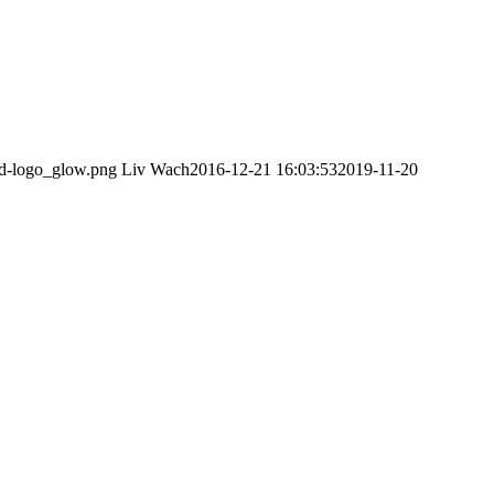
ped-logo_glow.png
Liv Wach
2016-12-21 16:03:53
2019-11-20