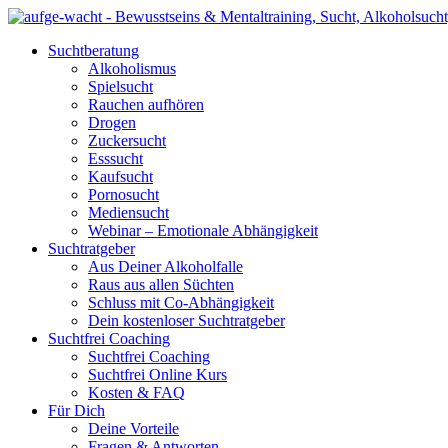
Suchtberatung
Alkoholismus
Spielsucht
Rauchen aufhören
Drogen
Zuckersucht
Esssucht
Kaufsucht
Pornosucht
Mediensucht
Webinar – Emotionale Abhängigkeit
Suchtratgeber
Aus Deiner Alkoholfalle
Raus aus allen Süchten
Schluss mit Co-Abhängigkeit
Dein kostenloser Suchtratgeber
Suchtfrei Coaching
Suchtfrei Coaching
Suchtfrei Online Kurs
Kosten & FAQ
Für Dich
Deine Vorteile
Fragen & Antworten