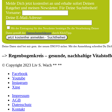
Melde Dich jetzt kostenfrei an und erhalte sofort Deinen
Ratgeber und meinen Newsletter. Für Deine Suchtfreiheit!
Vorname:
Deine E-Mail-Adresse:
Mit der Eintragung für den Newsletter bestätigst Du die Verarbeitung Deiner
Daten gemäß der
Datenschutzerklärung
durch KlickTipp.
Deine Daten sind bei mir gem. der neuen DSGVO sicher. Mit der Anmeldung schreibst Du Dich f
–> Regenbogenkreis – gesunde, nachhaltige Vitalstoff
© Copyright 2023 Liv S. Wach **
**
Facebook
Youtube
Instagram
Xing
Impressum
AGB
Datenschutz
Kontakt