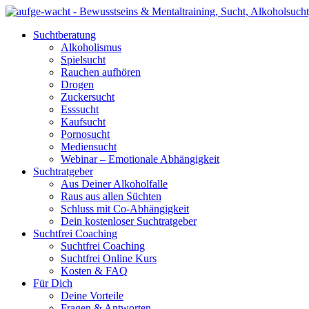
Suchtberatung
Alkoholismus
Spielsucht
Rauchen aufhören
Drogen
Zuckersucht
Esssucht
Kaufsucht
Pornosucht
Mediensucht
Webinar – Emotionale Abhängigkeit
Suchtratgeber
Aus Deiner Alkoholfalle
Raus aus allen Süchten
Schluss mit Co-Abhängigkeit
Dein kostenloser Suchtratgeber
Suchtfrei Coaching
Suchtfrei Coaching
Suchtfrei Online Kurs
Kosten & FAQ
Für Dich
Deine Vorteile
Fragen & Antworten