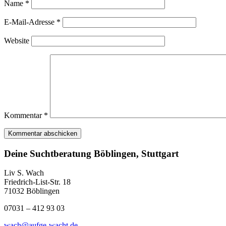
Name
*
E-Mail-Adresse
*
Website
Kommentar
*
Deine Suchtberatung Böblingen, Stuttgart
Liv S. Wach
Friedrich-List-Str. 18
71032 Böblingen
07031 – 412 93 03
wach@aufge-wacht.de