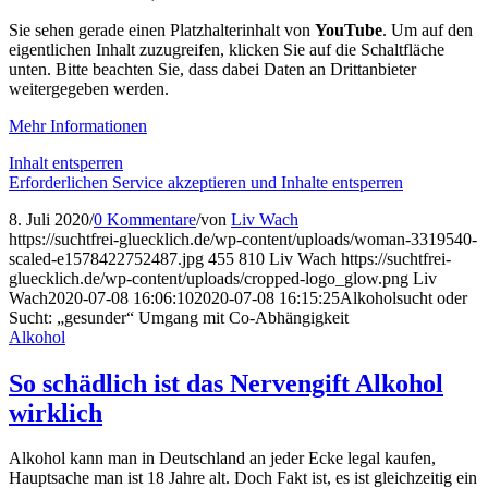
Sie sehen gerade einen Platzhalterinhalt von
YouTube
. Um auf den
eigentlichen Inhalt zuzugreifen, klicken Sie auf die Schaltfläche
unten. Bitte beachten Sie, dass dabei Daten an Drittanbieter
weitergegeben werden.
Mehr Informationen
Inhalt entsperren
Erforderlichen Service akzeptieren und Inhalte entsperren
8. Juli 2020
/
0 Kommentare
/
von
Liv Wach
https://suchtfrei-gluecklich.de/wp-content/uploads/woman-3319540-
scaled-e1578422752487.jpg
455
810
Liv Wach
https://suchtfrei-
gluecklich.de/wp-content/uploads/cropped-logo_glow.png
Liv
Wach
2020-07-08 16:06:10
2020-07-08 16:15:25
Alkoholsucht oder
Sucht: „gesunder“ Umgang mit Co-Abhängigkeit
Alkohol
So schädlich ist das Nervengift Alkohol
wirklich
Alkohol kann man in Deutschland an jeder Ecke legal kaufen,
Hauptsache man ist 18 Jahre alt. Doch Fakt ist, es ist gleichzeitig ein