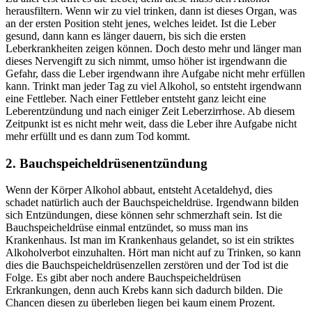
herausfiltern. Wenn wir zu viel trinken, dann ist dieses Organ, was
an der ersten Position steht jenes, welches leidet. Ist die Leber
gesund, dann kann es länger dauern, bis sich die ersten
Leberkrankheiten zeigen können. Doch desto mehr und länger man
dieses Nervengift zu sich nimmt, umso höher ist irgendwann die
Gefahr, dass die Leber irgendwann ihre Aufgabe nicht mehr erfüllen
kann. Trinkt man jeder Tag zu viel Alkohol, so entsteht irgendwann
eine Fettleber. Nach einer Fettleber entsteht ganz leicht eine
Leberentzündung und nach einiger Zeit Leberzirrhose. Ab diesem
Zeitpunkt ist es nicht mehr weit, dass die Leber ihre Aufgabe nicht
mehr erfüllt und es dann zum Tod kommt.
2. Bauchspeicheldrüsenentzündung
Wenn der Körper Alkohol abbaut, entsteht Acetaldehyd, dies
schadet natürlich auch der Bauchspeicheldrüse. Irgendwann bilden
sich Entzündungen, diese können sehr schmerzhaft sein. Ist die
Bauchspeicheldrüse einmal entzündet, so muss man ins
Krankenhaus. Ist man im Krankenhaus gelandet, so ist ein striktes
Alkoholverbot einzuhalten. Hört man nicht auf zu Trinken, so kann
dies die Bauchspeicheldrüsenzellen zerstören und der Tod ist die
Folge. Es gibt aber noch andere Bauchspeicheldrüsen
Erkrankungen, denn auch Krebs kann sich dadurch bilden. Die
Chancen diesen zu überleben liegen bei kaum einem Prozent.