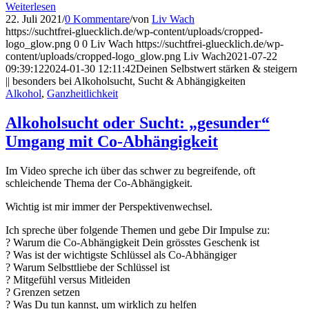
Weiterlesen
22. Juli 2021
/
0 Kommentare
/
von
Liv Wach
https://suchtfrei-gluecklich.de/wp-content/uploads/cropped-
logo_glow.png
0
0
Liv Wach
https://suchtfrei-gluecklich.de/wp-
content/uploads/cropped-logo_glow.png
Liv Wach
2021-07-22
09:39:12
2024-01-30 12:11:42
Deinen Selbstwert stärken & steigern
|| besonders bei Alkoholsucht, Sucht & Abhängigkeiten
Alkohol
,
Ganzheitlichkeit
Alkoholsucht oder Sucht: „gesunder“
Umgang mit Co-Abhängigkeit
Im Video spreche ich über das schwer zu begreifende, oft
schleichende Thema der Co-Abhängigkeit.
Wichtig ist mir immer der Perspektivenwechsel.
Ich spreche über folgende Themen und gebe Dir Impulse zu:
? Warum die Co-Abhängigkeit Dein grösstes Geschenk ist
? Was ist der wichtigste Schlüssel als Co-Abhängiger
? Warum Selbsttliebe der Schlüssel ist
? Mitgefühl versus Mitleiden
? Grenzen setzen
? Was Du tun kannst, um wirklich zu helfen