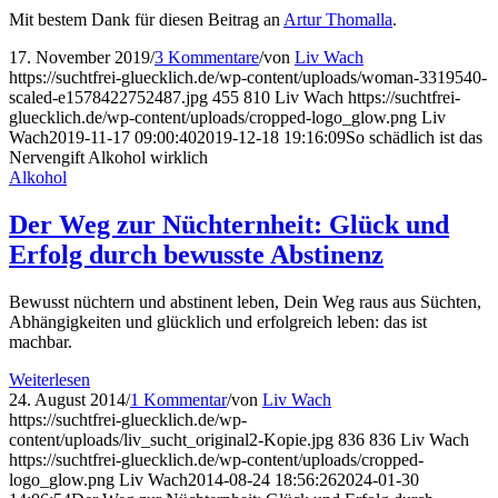
Mit bestem Dank für diesen Beitrag an
Artur Thomalla
.
17. November 2019
/
3 Kommentare
/
von
Liv Wach
https://suchtfrei-gluecklich.de/wp-content/uploads/woman-3319540-
scaled-e1578422752487.jpg
455
810
Liv Wach
https://suchtfrei-
gluecklich.de/wp-content/uploads/cropped-logo_glow.png
Liv
Wach
2019-11-17 09:00:40
2019-12-18 19:16:09
So schädlich ist das
Nervengift Alkohol wirklich
Alkohol
Der Weg zur Nüchternheit: Glück und
Erfolg durch bewusste Abstinenz
Bewusst nüchtern und abstinent leben, Dein Weg raus aus Süchten,
Abhängigkeiten und glücklich und erfolgreich leben: das ist
machbar.
Weiterlesen
24. August 2014
/
1 Kommentar
/
von
Liv Wach
https://suchtfrei-gluecklich.de/wp-
content/uploads/liv_sucht_original2-Kopie.jpg
836
836
Liv Wach
https://suchtfrei-gluecklich.de/wp-content/uploads/cropped-
logo_glow.png
Liv Wach
2014-08-24 18:56:26
2024-01-30