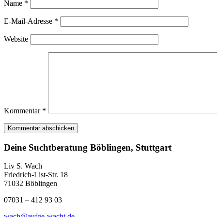
Name
*
E-Mail-Adresse
*
Website
Kommentar
*
Deine Suchtberatung Böblingen, Stuttgart
Liv S. Wach
Friedrich-List-Str. 18
71032 Böblingen
07031 – 412 93 03
wach@aufge-wacht.de