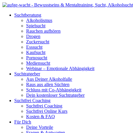
Suchtberatung
Alkoholismus
Spielsucht
Rauchen aufhören
Drogen
Zuckersucht
Esssucht
Kaufsucht
Pornosucht
Mediensucht
Webinar – Emotionale Abhängigkeit
Suchtratgeber
Aus Deiner Alkoholfalle
Raus aus allen Süchten
Schluss mit Co-Abhängigkeit
Dein kostenloser Suchtratgeber
Suchtfrei Coaching
Suchtfrei Coaching
Suchtfrei Online Kurs
Kosten & FAQ
Für Dich
Deine Vorteile
Fragen & Antworten