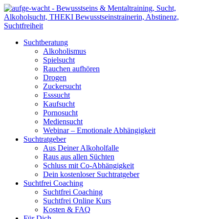
Suchtberatung
Alkoholismus
Spielsucht
Rauchen aufhören
Drogen
Zuckersucht
Esssucht
Kaufsucht
Pornosucht
Mediensucht
Webinar – Emotionale Abhängigkeit
Suchtratgeber
Aus Deiner Alkoholfalle
Raus aus allen Süchten
Schluss mit Co-Abhängigkeit
Dein kostenloser Suchtratgeber
Suchtfrei Coaching
Suchtfrei Coaching
Suchtfrei Online Kurs
Kosten & FAQ
Für Dich