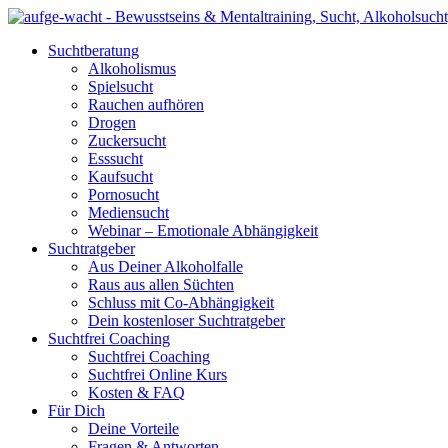
Suchtberatung
Alkoholismus
Spielsucht
Rauchen aufhören
Drogen
Zuckersucht
Esssucht
Kaufsucht
Pornosucht
Mediensucht
Webinar – Emotionale Abhängigkeit
Suchtratgeber
Aus Deiner Alkoholfalle
Raus aus allen Süchten
Schluss mit Co-Abhängigkeit
Dein kostenloser Suchtratgeber
Suchtfrei Coaching
Suchtfrei Coaching
Suchtfrei Online Kurs
Kosten & FAQ
Für Dich
Deine Vorteile
Fragen & Antworten