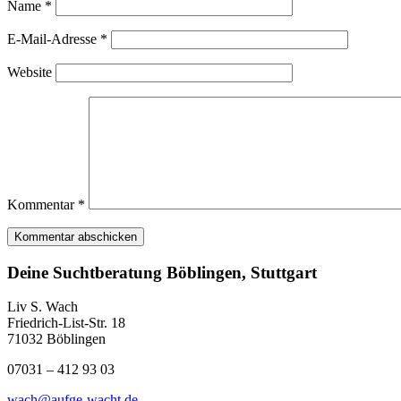
Name
*
E-Mail-Adresse
*
Website
Kommentar
*
Deine Suchtberatung Böblingen, Stuttgart
Liv S. Wach
Friedrich-List-Str. 18
71032 Böblingen
07031 – 412 93 03
wach@aufge-wacht.de