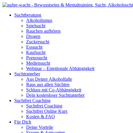
Suchtberatung
Alkoholismus
Spielsucht
Rauchen aufhören
Drogen
Zuckersucht
Esssucht
Kaufsucht
Pornosucht
Mediensucht
Webinar – Emotionale Abhängigkeit
Suchtratgeber
Aus Deiner Alkoholfalle
Raus aus allen Süchten
Schluss mit Co-Abhängigkeit
Dein kostenloser Suchtratgeber
Suchtfrei Coaching
Suchtfrei Coaching
Suchtfrei Online Kurs
Kosten & FAQ
Für Dich
Deine Vorteile
Fragen & Antworten