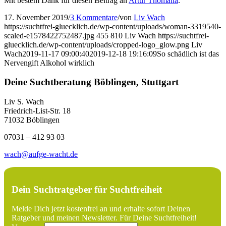
Mit bestem Dank für diesen Beitrag an
Artur Thomalla
.
17. November 2019
/
3 Kommentare
/
von
Liv Wach
https://suchtfrei-gluecklich.de/wp-content/uploads/woman-3319540-
scaled-e1578422752487.jpg
455
810
Liv Wach
https://suchtfrei-
gluecklich.de/wp-content/uploads/cropped-logo_glow.png
Liv
Wach
2019-11-17 09:00:40
2019-12-18 19:16:09
So schädlich ist das
Nervengift Alkohol wirklich
Deine Suchtberatung Böblingen, Stuttgart
Liv S. Wach
Friedrich-List-Str. 18
71032 Böblingen
07031 – 412 93 03
wach@aufge-wacht.de
Dein Suchtratgeber für Suchtfreiheit
Melde Dich jetzt kostenfrei an und erhalte sofort Deinen
Ratgeber und meinen Newsletter. Für Deine Suchtfreiheit!