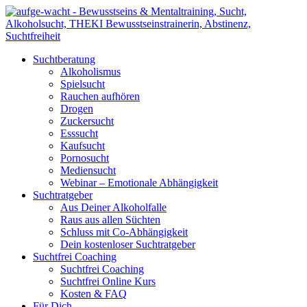
Suchtberatung
Alkoholismus
Spielsucht
Rauchen aufhören
Drogen
Zuckersucht
Esssucht
Kaufsucht
Pornosucht
Mediensucht
Webinar – Emotionale Abhängigkeit
Suchtratgeber
Aus Deiner Alkoholfalle
Raus aus allen Süchten
Schluss mit Co-Abhängigkeit
Dein kostenloser Suchtratgeber
Suchtfrei Coaching
Suchtfrei Coaching
Suchtfrei Online Kurs
Kosten & FAQ
Für Dich