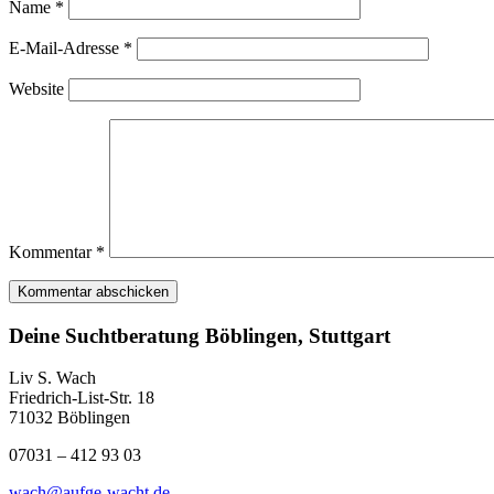
Name
*
E-Mail-Adresse
*
Website
Kommentar
*
Deine Suchtberatung Böblingen, Stuttgart
Liv S. Wach
Friedrich-List-Str. 18
71032 Böblingen
07031 – 412 93 03
wach@aufge-wacht.de