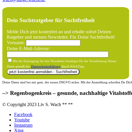
Dein Suchtratgeber für Suchtfreiheit
Melde Dich jetzt kostenfrei an und erhalte sofort Deinen
Ratgeber und meinen Newsletter. Für Deine Suchtfreiheit!
Vorname:
Deine E-Mail-Adresse:
Mit der Eintragung für den Newsletter bestätigst Du die Verarbeitung Deiner
Daten gemäß der
Datenschutzerklärung
durch KlickTipp.
Deine Daten sind bei mir gem. der neuen DSGVO sicher. Mit der Anmeldung schreibst Du Dich f
–> Regenbogenkreis – gesunde, nachhaltige Vitalstoff
© Copyright 2023 Liv S. Wach **
**
Facebook
Youtube
Instagram
Xing