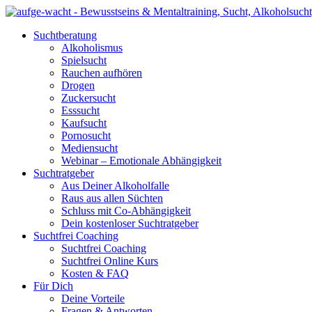
Suchtberatung
Alkoholismus
Spielsucht
Rauchen aufhören
Drogen
Zuckersucht
Esssucht
Kaufsucht
Pornosucht
Mediensucht
Webinar – Emotionale Abhängigkeit
Suchtratgeber
Aus Deiner Alkoholfalle
Raus aus allen Süchten
Schluss mit Co-Abhängigkeit
Dein kostenloser Suchtratgeber
Suchtfrei Coaching
Suchtfrei Coaching
Suchtfrei Online Kurs
Kosten & FAQ
Für Dich
Deine Vorteile
Fragen & Antworten