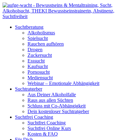
Suchtberatung
Alkoholismus
Spielsucht
Rauchen aufhören
Drogen
Zuckersucht
Esssucht
Kaufsucht
Pornosucht
Mediensucht
Webinar – Emotionale Abhängigkeit
Suchtratgeber
Aus Deiner Alkoholfalle
Raus aus allen Süchten
Schluss mit Co-Abhängigkeit
Dein kostenloser Suchtratgeber
Suchtfrei Coaching
Suchtfrei Coaching
Suchtfrei Online Kurs
Kosten & FAQ
Für Dich