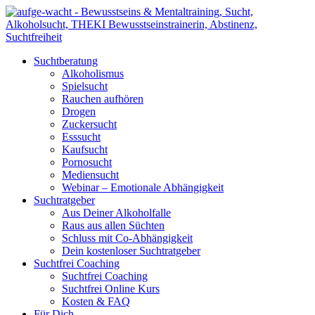
Suchtberatung
Alkoholismus
Spielsucht
Rauchen aufhören
Drogen
Zuckersucht
Esssucht
Kaufsucht
Pornosucht
Mediensucht
Webinar – Emotionale Abhängigkeit
Suchtratgeber
Aus Deiner Alkoholfalle
Raus aus allen Süchten
Schluss mit Co-Abhängigkeit
Dein kostenloser Suchtratgeber
Suchtfrei Coaching
Suchtfrei Coaching
Suchtfrei Online Kurs
Kosten & FAQ
Für Dich