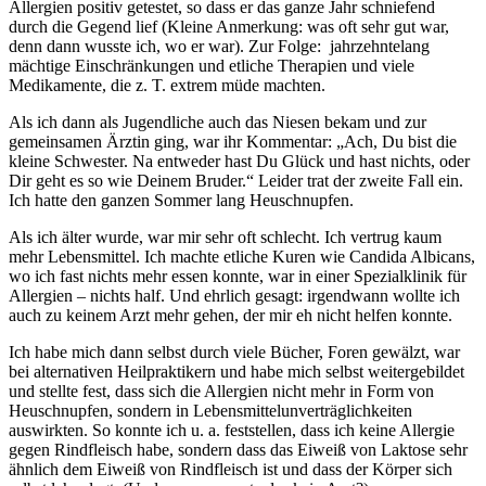
Allergien positiv getestet, so dass er das ganze Jahr schniefend
durch die Gegend lief (Kleine Anmerkung: was oft sehr gut war,
denn dann wusste ich, wo er war). Zur Folge: jahrzehntelang
mächtige Einschränkungen und etliche Therapien und viele
Medikamente, die z. T. extrem müde machten.
Als ich dann als Jugendliche auch das Niesen bekam und zur
gemeinsamen Ärztin ging, war ihr Kommentar: „Ach, Du bist die
kleine Schwester. Na entweder hast Du Glück und hast nichts, oder
Dir geht es so wie Deinem Bruder.“ Leider trat der zweite Fall ein.
Ich hatte den ganzen Sommer lang Heuschnupfen.
Als ich älter wurde, war mir sehr oft schlecht. Ich vertrug kaum
mehr Lebensmittel. Ich machte etliche Kuren wie Candida Albicans,
wo ich fast nichts mehr essen konnte, war in einer Spezialklinik für
Allergien – nichts half. Und ehrlich gesagt: irgendwann wollte ich
auch zu keinem Arzt mehr gehen, der mir eh nicht helfen konnte.
Ich habe mich dann selbst durch viele Bücher, Foren gewälzt, war
bei alternativen Heilpraktikern und habe mich selbst weitergebildet
und stellte fest, dass sich die Allergien nicht mehr in Form von
Heuschnupfen, sondern in Lebensmittelunverträglichkeiten
auswirkten. So konnte ich u. a. feststellen, dass ich keine Allergie
gegen Rindfleisch habe, sondern dass das Eiweiß von Laktose sehr
ähnlich dem Eiweiß von Rindfleisch ist und dass der Körper sich