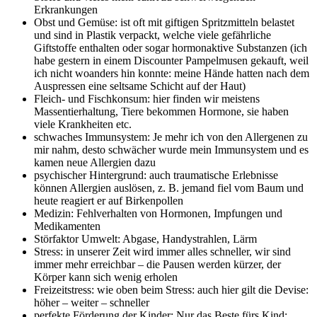
Erkrankungen
Obst und Gemüse: ist oft mit giftigen Spritzmitteln belastet
und sind in Plastik verpackt, welche viele gefährliche
Giftstoffe enthalten oder sogar hormonaktive Substanzen (ich
habe gestern in einem Discounter Pampelmusen gekauft, weil
ich nicht woanders hin konnte: meine Hände hatten nach dem
Auspressen eine seltsame Schicht auf der Haut)
Fleich- und Fischkonsum: hier finden wir meistens
Massentierhaltung, Tiere bekommen Hormone, sie haben
viele Krankheiten etc.
schwaches Immunsystem: Je mehr ich von den Allergenen zu
mir nahm, desto schwächer wurde mein Immunsystem und es
kamen neue Allergien dazu
psychischer Hintergrund: auch traumatische Erlebnisse
können Allergien auslösen, z. B. jemand fiel vom Baum und
heute reagiert er auf Birkenpollen
Medizin: Fehlverhalten von Hormonen, Impfungen und
Medikamenten
Störfaktor Umwelt: Abgase, Handystrahlen, Lärm
Stress: in unserer Zeit wird immer alles schneller, wir sind
immer mehr erreichbar – die Pausen werden kürzer, der
Körper kann sich wenig erholen
Freizeitstress: wie oben beim Stress: auch hier gilt die Devise:
höher – weiter – schneller
perfekte Förderung der Kinder: Nur das Beste fürs Kind: