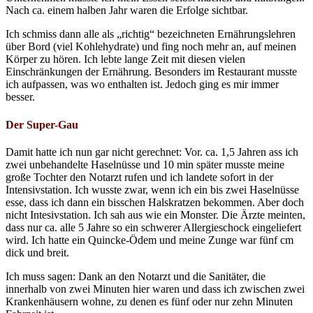
Nach ca. einem halben Jahr waren die Erfolge sichtbar.
Ich schmiss dann alle als „richtig“ bezeichneten Ernährungslehren
über Bord (viel Kohlehydrate) und fing noch mehr an, auf meinen
Körper zu hören. Ich lebte lange Zeit mit diesen vielen
Einschränkungen der Ernährung. Besonders im Restaurant musste
ich aufpassen, was wo enthalten ist. Jedoch ging es mir immer
besser.
Der Super-Gau
Damit hatte ich nun gar nicht gerechnet: Vor. ca. 1,5 Jahren ass ich
zwei unbehandelte Haselnüsse und 10 min später musste meine
große Tochter den Notarzt rufen und ich landete sofort in der
Intensivstation. Ich wusste zwar, wenn ich ein bis zwei Haselnüsse
esse, dass ich dann ein bisschen Halskratzen bekommen. Aber doch
nicht Intesivstation. Ich sah aus wie ein Monster. Die Ärzte meinten,
dass nur ca. alle 5 Jahre so ein schwerer Allergieschock eingeliefert
wird. Ich hatte ein Quincke-Ödem und meine Zunge war fünf cm
dick und breit.
Ich muss sagen: Dank an den Notarzt und die Sanitäter, die
innerhalb von zwei Minuten hier waren und dass ich zwischen zwei
Krankenhäusern wohne, zu denen es fünf oder nur zehn Minuten