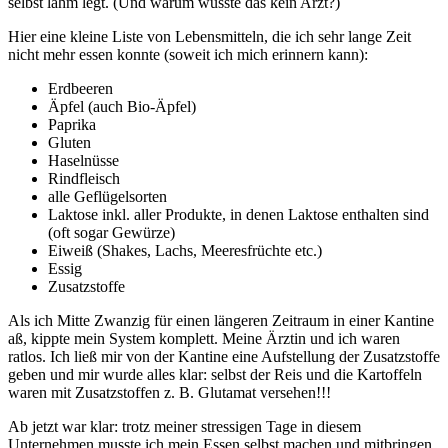
selbst lahm legt. (Und warum wusste das kein Arzt?)
Hier eine kleine Liste von Lebensmitteln, die ich sehr lange Zeit
nicht mehr essen konnte (soweit ich mich erinnern kann):
Erdbeeren
Äpfel (auch Bio-Äpfel)
Paprika
Gluten
Haselnüsse
Rindfleisch
alle Geflügelsorten
Laktose inkl. aller Produkte, in denen Laktose enthalten sind
(oft sogar Gewürze)
Eiweiß (Shakes, Lachs, Meeresfrüchte etc.)
Essig
Zusatzstoffe
Als ich Mitte Zwanzig für einen längeren Zeitraum in einer Kantine
aß, kippte mein System komplett. Meine Ärztin und ich waren
ratlos. Ich ließ mir von der Kantine eine Aufstellung der Zusatzstoffe
geben und mir wurde alles klar: selbst der Reis und die Kartoffeln
waren mit Zusatzstoffen z. B. Glutamat versehen!!!
Ab jetzt war klar: trotz meiner stressigen Tage in diesem
Unternehmen musste ich mein Essen selbst machen und mitbringen.