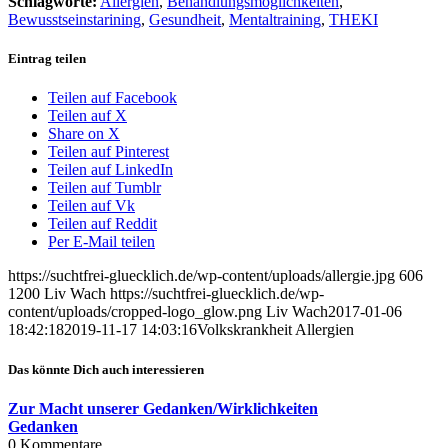
Schlagworte:
Allergien
,
Behandlungsmöglichkeiten
,
Bewusstseinstarining
,
Gesundheit
,
Mentaltraining
,
THEKI
Eintrag teilen
Teilen auf Facebook
Teilen auf X
Share on X
Teilen auf Pinterest
Teilen auf LinkedIn
Teilen auf Tumblr
Teilen auf Vk
Teilen auf Reddit
Per E-Mail teilen
https://suchtfrei-gluecklich.de/wp-content/uploads/allergie.jpg
606
1200
Liv Wach
https://suchtfrei-gluecklich.de/wp-
content/uploads/cropped-logo_glow.png
Liv Wach
2017-01-06
18:42:18
2019-11-17 14:03:16
Volkskrankheit Allergien
Das könnte Dich auch interessieren
Zur Macht unserer Gedanken/Wirklichkeiten
Gedanken
0
Kommentare